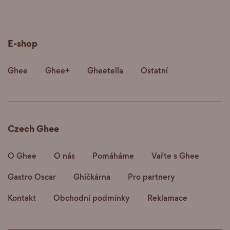
E-shop
Ghee
Ghee+
Gheetella
Ostatní
Czech Ghee
O Ghee
O nás
Pomáháme
Vařte s Ghee
Gastro Oscar
Ghíčkárna
Pro partnery
Kontakt
Obchodní podmínky
Reklamace