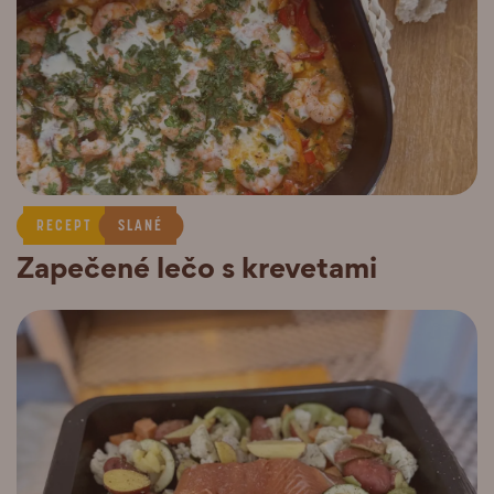
RECEPT
SLANÉ
Zapečené lečo s krevetami