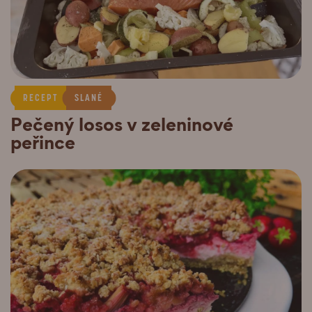
RECEPT
SLANÉ
Pečený losos v zeleninové
peřince