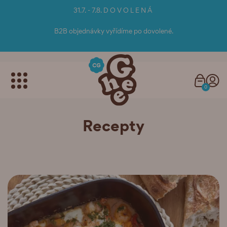
31.7. - 7.8. D O V O L E N Á
B2B objednávky vyřídíme po dovolené.
0
Recepty