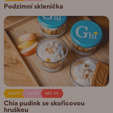
Podzimní sklenička
RECEPT
SLADKÉ
NÁŠ TIP
Chia pudink se skořicovou
hruškou