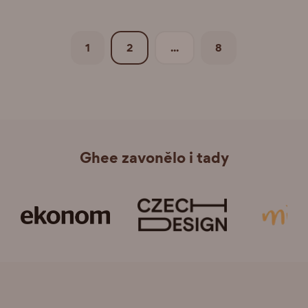
1
2
...
8
Ghee zavonělo i tady