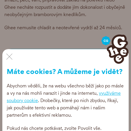
Ghee necháte rozpustit a dodáte jím dokonalost i obyčejně
neobyčejným bramborovým knedlíkům.
Ghee nemusíte chladit a neotevřené vydrží až 24 měsíců.
×
Máte cookies? A můžeme je vidět?
Recepty, tipy a akce
Abychom věděli, že na webu všechno běží jako po másle
a vy na nás mohli narazit i jinde na internetu,
využíváme
soubory cookie
. Drobečky, které po nich zbydou, říkají,
jak používáte tento web a pomáhají nám i našim
Posílejte mi newsletter
partnerům s efektivní reklamou.
Pokud nás chcete potkávat, zvolte Povolit vše.