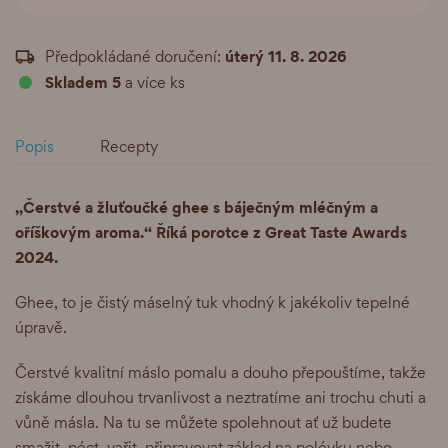
úterý 11. 8. 2026
Předpokládané doručení:
Skladem 5
a více ks
Popis
Recepty
„Čerstvé a žluťoučké ghee s báječným mléčným a
oříškovým aroma.“
Říká porotce z Great Taste Awards
2024.
Ghee, to je čistý máselný tuk vhodný k jakékoliv tepelné
úpravě.
Čerstvé kvalitní máslo pomalu a douho přepouštíme, takže
získáme dlouhou trvanlivost a neztratíme ani trochu chuti a
vůně másla. Na tu se můžete spolehnout ať už budete
smažit, péct, vařit, připravovat základ na polévku nebo