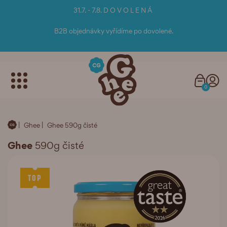
31.7. - 7.8. D O V O L E N Á
B2B objednávky vyřídíme po dovolené.
0
Ghee
Ghee 590g čisté
Ghee
590g čisté
TOP