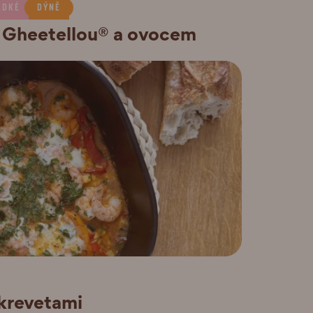
ADKÉ
DÝNĚ
s Gheetellou® a ovocem
 krevetami