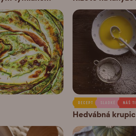
RECEPT
SLADKÉ
NÁŠ T
Hedvábná krupic