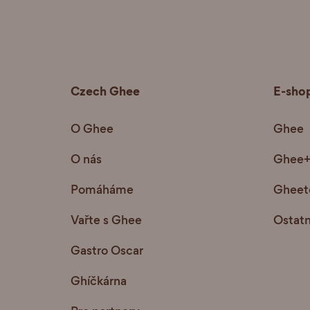
Czech Ghee
E-sho
O Ghee
Ghee
O nás
Ghee
Pomáháme
Gheete
Vařte s Ghee
Ostatn
Gastro Oscar
Ghíčkárna