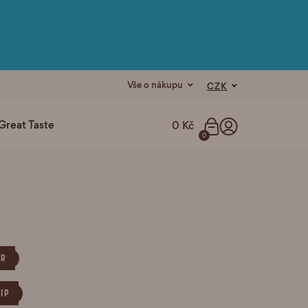
Vše o nákupu
CZK
Great Taste
0 Kč
0
OR
TIP