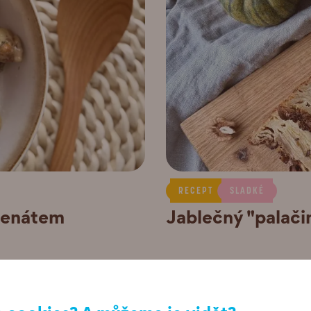
RECEPT
SLADKÉ
penátem
Jablečný "palači