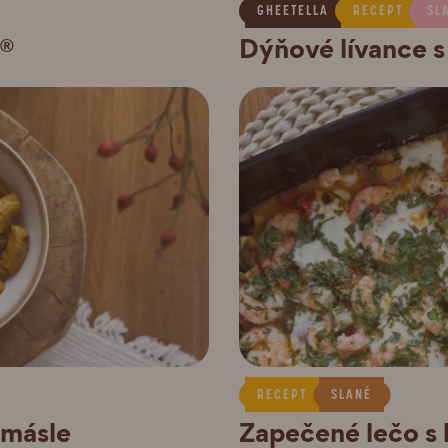
GHEETELLA
RECEPT
SL
u®
Dýňové lívance 
RECEPT
SLANÉ
 másle
Zapečené lečo s