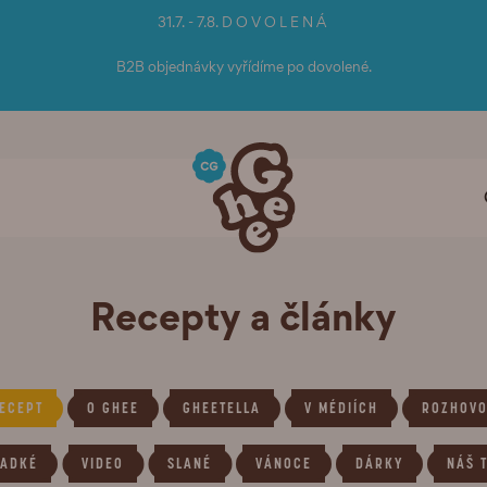
31.7. - 7.8. D O V O L E N Á
B2B objednávky vyřídíme po dovolené.
Recepty a články
ECEPT
O GHEE
GHEETELLA
V MÉDIÍCH
ROZHOV
LADKÉ
VIDEO
SLANÉ
VÁNOCE
DÁRKY
NÁŠ 