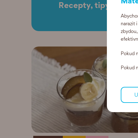
Máte
Recepty, tipy a akce
Abychom
narazit 
zbydou,
efektiv
Pokud n
Pokud ne
U