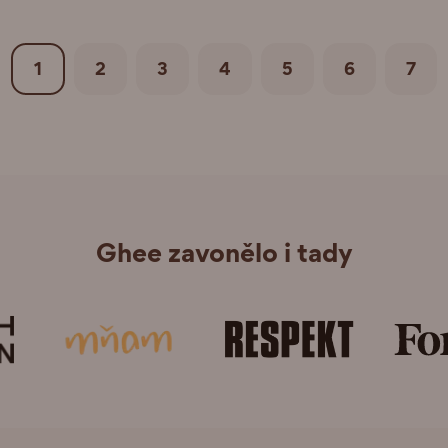
1
2
3
4
5
6
7
Ghee zavonělo i tady