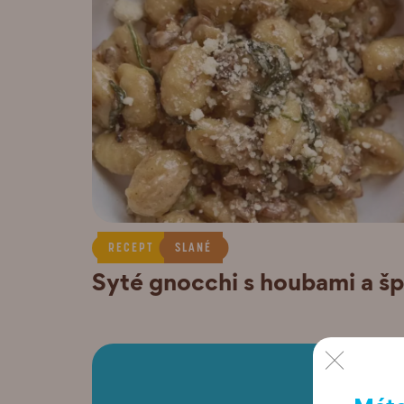
RECEPT
SLANÉ
Syté gnocchi s houbami a š
×