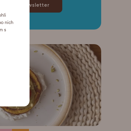
lejte mi newsletter
hli
po nich
m s