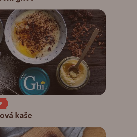
IP
ová kaše