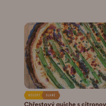
RECEPT
SLANÉ
Chřestový quiche s citron