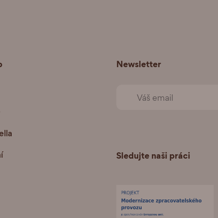
p
Newsletter
+
lla
í
Sledujte naši práci