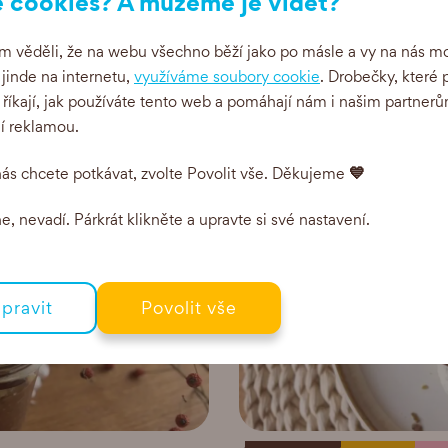
 cookies? A můžeme je vidět?
Posí
 věděli, že na webu všechno běží jako po másle a vy na nás mo
i jinde na internetu,
využíváme soubory cookie
. Drobečky, které 
 říkají, jak používáte tento web a pomáhají nám i našim partnerů
ní reklamou.
💙
ás chcete potkávat, zvolte Povolit vše. Děkujeme
, nevadí. Párkrát klikněte a upravte si své nastavení.
pravit
Povolit vše