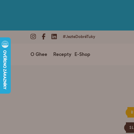
#JezteDobréTuky
O Ghee
Recepty
E-Shop
R
S