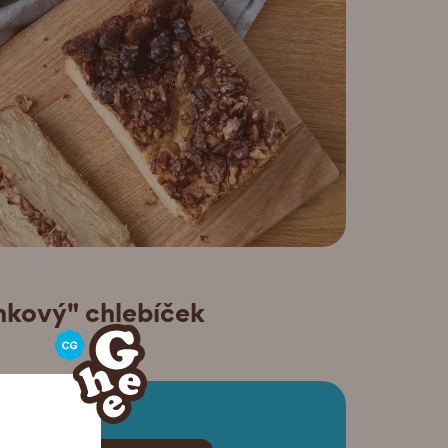
nkový" chlebíček