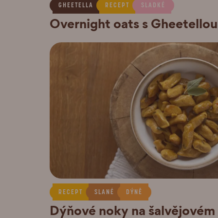
GHEETELLA
RECEPT
SLADKÉ
Overnight oats s Gheetello
RECEPT
SLANÉ
DÝNĚ
Dýňové noky na šalvějovém