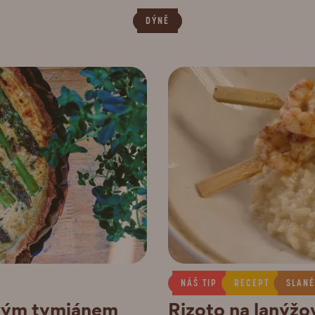
DÝNĚ
NÁŠ TIP
RECEPT
SLANÉ
ovým tymiánem
Rizoto na lanýž