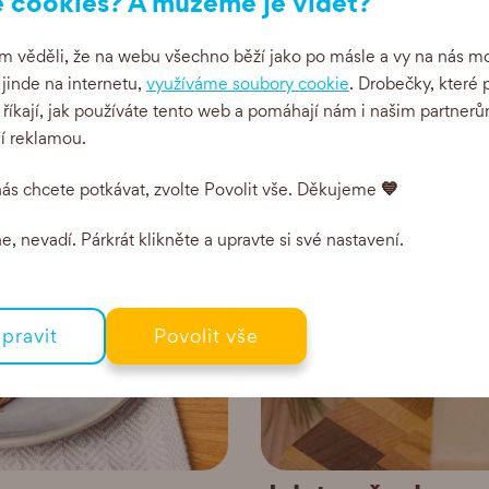
 cookies? A můžeme je vidět?
Posí
 věděli, že na webu všechno běží jako po másle a vy na nás mo
i jinde na internetu,
využíváme soubory cookie
. Drobečky, které 
 říkají, jak používáte tento web a pomáhají nám i našim partnerů
ní reklamou.
💙
ás chcete potkávat, zvolte Povolit vše. Děkujeme
, nevadí. Párkrát klikněte a upravte si své nastavení.
pravit
Povolit vše