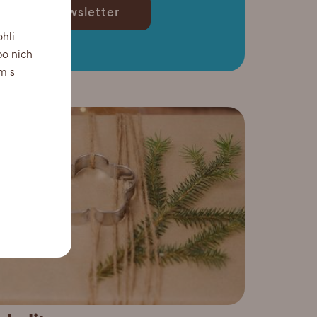
lejte mi newsletter
hli
po nich
m s