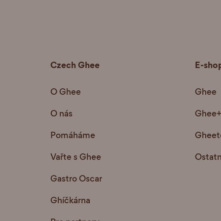
Czech Ghee
E-sho
O Ghee
Ghee
O nás
Ghee
Pomáháme
Gheete
Vařte s Ghee
Ostatn
Gastro Oscar
Ghíčkárna