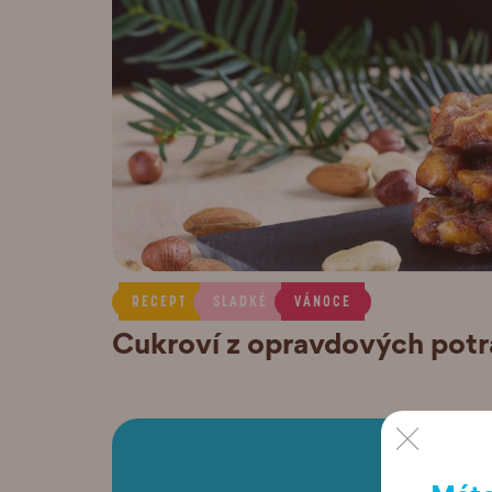
RECEPT
SLADKÉ
VÁNOCE
Cukroví z opravdových potr
×