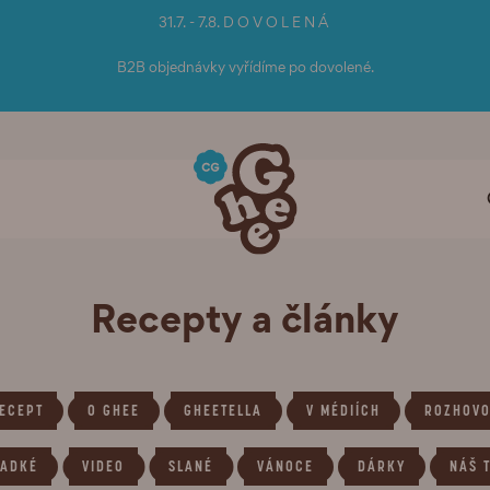
31.7. - 7.8. D O V O L E N Á
B2B objednávky vyřídíme po dovolené.
Recepty a články
ECEPT
O GHEE
GHEETELLA
V MÉDIÍCH
ROZHOV
LADKÉ
VIDEO
SLANÉ
VÁNOCE
DÁRKY
NÁŠ 