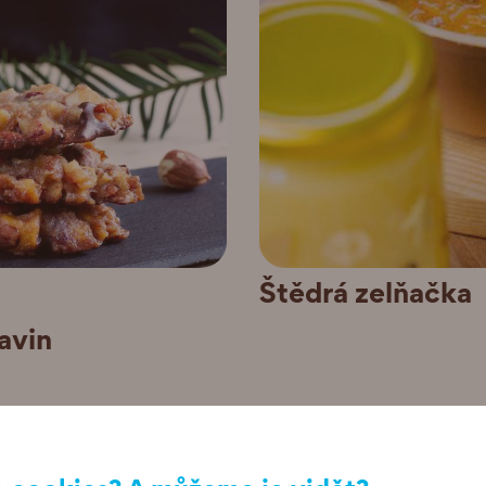
Štědrá zelňačka
avin