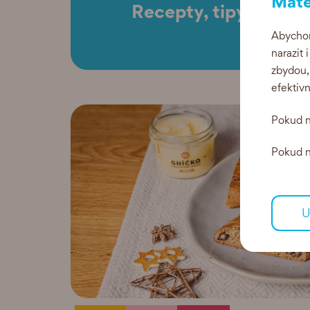
Máte
Recepty, tipy a akce
Abychom
narazit 
zbydou,
efektiv
Pokud n
Pokud ne
U