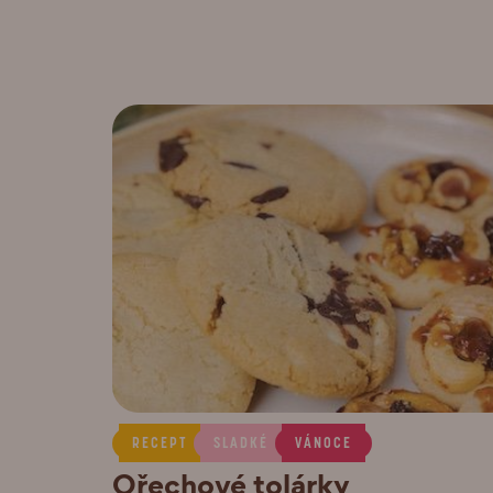
RECEPT
SLADKÉ
VÁNOCE
Ořechové tolárky