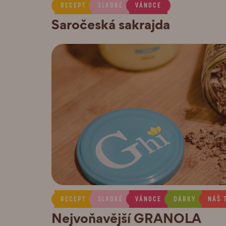
RECEPT
SLADKÉ
VÁNOCE
Saročeská sakrajda
RECEPT
SLADKÉ
VÁNOCE
DÁRKY
NÁŠ 
Nejvoňavější GRANOLA