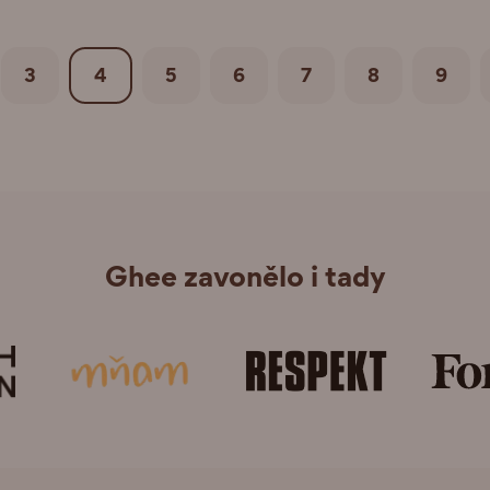
3
4
5
6
7
8
9
Ghee zavonělo i tady