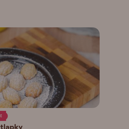
CE
 tlapky