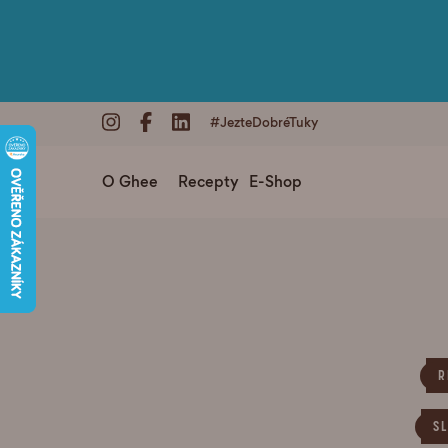
#JezteDobréTuky
O Ghee
Recepty
E-Shop
R
S