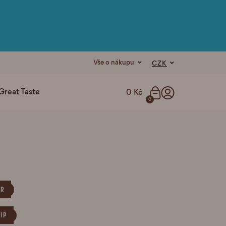
Vše o nákupu
CZK
Great Taste
0 Kč
0
OR
TIP