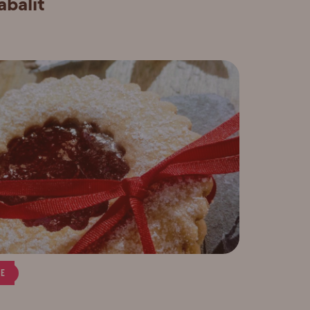
abalit
CE