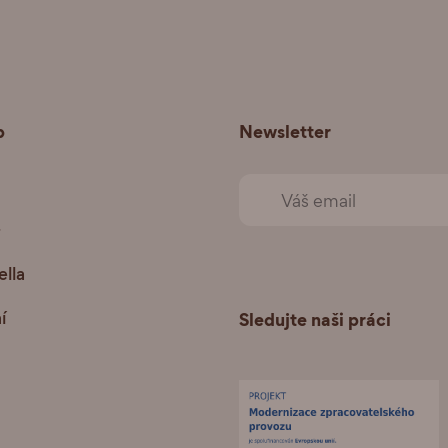
p
Newsletter
+
lla
í
Sledujte naši práci