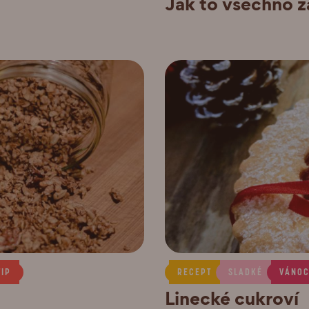
Jak to všechno z
TIP
RECEPT
SLADKÉ
VÁNO
Linecké cukroví