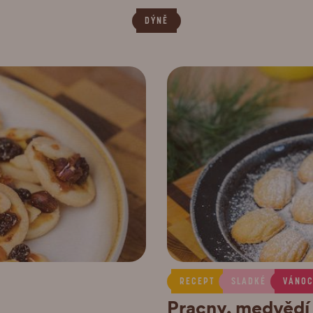
DÝNĚ
RECEPT
SLADKÉ
VÁNO
Pracny, medvědí