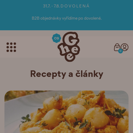
31.7. - 7.8. D O V O L E N Á
B2B objednávky vyřídíme po dovolené.
0
Recepty a články