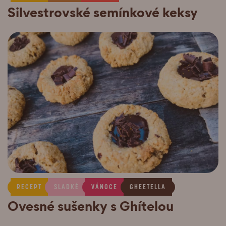
Silvestrovské semínkové keksy
RECEPT
SLADKÉ
VÁNOCE
GHEETELLA
Ovesné sušenky s Ghítelou