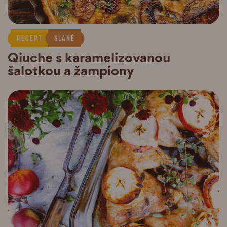
RECEPT
SLANÉ
Qiuche s karamelizovanou
šalotkou a žampiony