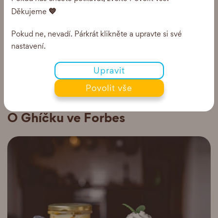
💙
Děkujeme
Pokud ne, nevadí. Párkrát klikněte a upravte si své
nastavení.
Upravit
Povolit vše
O GHEE
ROZHOVOR
O Ghíčku ve Forbes