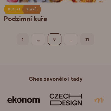
RECEPT
SLANÉ
Podzimní kuře
1
...
8
...
11
Ghee zavonělo i tady