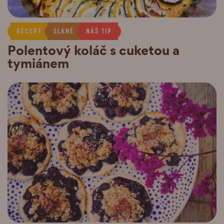
RECEPT
SLANÉ
NÁŠ TIP
Polentový koláč s cuketou a
tymiánem