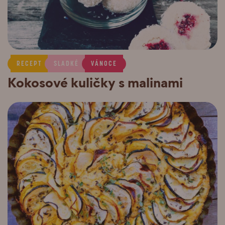
RECEPT
SLADKÉ
VÁNOCE
Kokosové kuličky s malinami