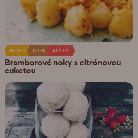
RECEPT
SLANÉ
NÁŠ TIP
Bramborové noky s citrónovou
cuketou