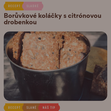
RECEPT
SLADKÉ
Borůvkové koláčky s citrónovou
drobenkou
RECEPT
SLANÉ
NÁŠ TIP