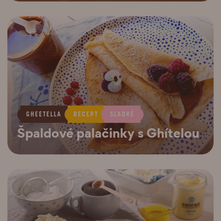
GHEETELLA
RECEPT
SLADKÉ
Špaldové palačinky s Ghítelou