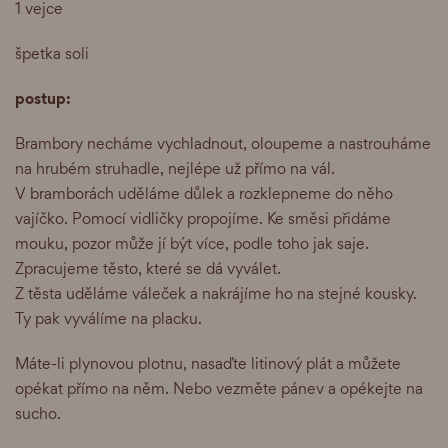
1 vejce
špetka soli
postup:
Brambory necháme vychladnout, oloupeme a nastrouháme
na hrubém struhadle, nejlépe už přímo na vál.
V bramborách uděláme důlek a rozklepneme do něho
vajíčko. Pomocí vidličky propojíme. Ke směsi přidáme
mouku, pozor může jí být více, podle toho jak saje.
Zpracujeme těsto, které se dá vyválet.
Z těsta uděláme váleček a nakrájíme ho na stejné kousky.
Ty pak vyválíme na placku.
Máte-li plynovou plotnu, nasaďte litinový plát a můžete
opékat přímo na něm. Nebo vezměte pánev a opékejte na
sucho.