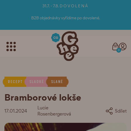
31.7. - 7.8. D O V O L E N Á
B2B objednávky vyřídíme po dovolené.
0
RECEPT
SLADKÉ
SLANÉ
Bramborové lokše
Lucie
17.01.2024
Sdílet
Rosenbergerová