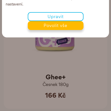
nastavení.
Upravit
Povolit vše
Ghee+
Česnek 180g
166 Kč