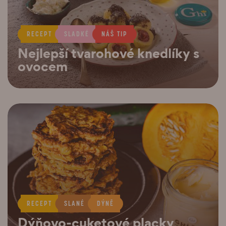
RECEPT
SLADKÉ
NÁŠ TIP
Nejlepší tvarohové knedlíky s
ovocem
RECEPT
SLANÉ
DÝNĚ
Dýňovo-cuketové placky