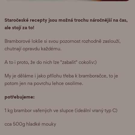
Staročeské recepty jsou možná trochu náročnější na čas,
ale stojí za to!
Bramborové lokše si svou pozornost rozhodně zaslouží,
chutnají opravdu každému.
A to i proto, že do nich lze "zabalit" cokoliv:)
My je děláme i jako přílohu třeba k bramboračce, to je
potom jen na povrchu lehce osolíme.
potřebujeme:
1 kg brambor vařených ve slupce (ideální vraný typ C)
cca 500g hladké mouky