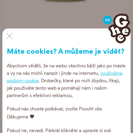
×
Ghee+
Skořice 180g
Máte cookies? A můžeme je vidět?
166 Kč
Abychom věděli, že na webu všechno běží jako po másle
a vy na nás mohli narazit i jinde na internetu,
využíváme
soubory cookie
. Drobečky, které po nich zbydou, říkají,
jak používáte tento web a pomáhají nám i našim
AKCE
partnerům s efektivní reklamou.
Pokud nás chcete potkávat, zvolte Povolit vše.
💙
Děkujeme
Pokud ne, nevadí. Párkrát klikněte a upravte si své