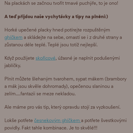
Na plackách se začnou tvořit tmavé puchýře, to je ono!
A teď přijdou naše vychytávky a tipy na plnění:)
Horké upečené placky hned potírejte rozpuštěným
ghíčkem
a skládejte na sebe, omastí se i z druhé strany a
zůstanou déle teplé. Teplé jsou totiž nejlepší.
Když použijete
skořicové
, úžasné je naplnit podušenými
jablíčky.
Plnit můžete šlehaným tvarohem, sypat mákem (brambory
a mák jsou skvěle dohromady), opečenou slaninou a
zelím....fantazii se meze nekladou.
Ale máme pro vás tip, který opravdu stojí za vyzkoušení.
Lokše potřete
česnekovým ghíčkem
a potřete švestkovými
povidly. Fakt tahle kombinace. Je to skvělé!!!