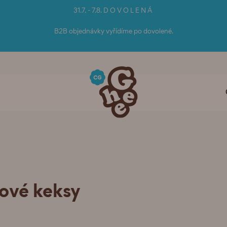
31.7. - 7.8. D O V O L E N Á
B2B objednávky vyřídíme po dovolené.
kové keksy