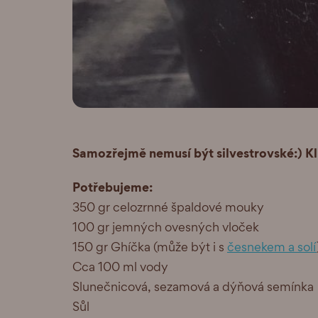
Samozřejmě nemusí být silvestrovské:) Kl
Potřebujeme:
350 gr celozrnné špaldové mouky
100 gr jemných ovesných vloček
150 gr Ghíčka (může být i s
česnekem a solí
Cca 100 ml vody
Slunečnicová, sezamová a dýňová semínka
Sůl