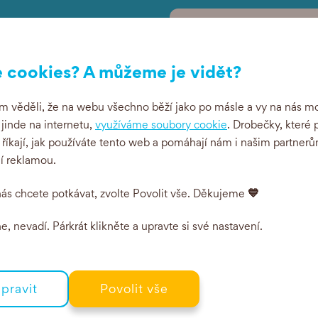
ipy a akce
 cookies? A můžeme je vidět?
 věděli, že na webu všechno běží jako po másle a vy na nás mo
i jinde na internetu,
využíváme soubory cookie
. Drobečky, které 
 říkají, jak používáte tento web a pomáhají nám i našim partnerů
Související produkty
ní reklamou.
💙
ás chcete potkávat, zvolte Povolit vše. Děkujeme
, nevadí. Párkrát klikněte a upravte si své nastavení.
CE
BIO
pravit
Povolit vše