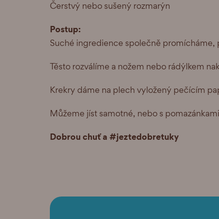
Čerstvý nebo sušený rozmarýn
Postup:
Suché ingredience společně promícháme, př
Těsto rozválíme a nožem nebo rádýlkem nak
Krekry dáme na plech vyložený pečícím pap
Můžeme jíst samotné, nebo s pomazánkami 
Dobrou chuť a #jeztedobretuky