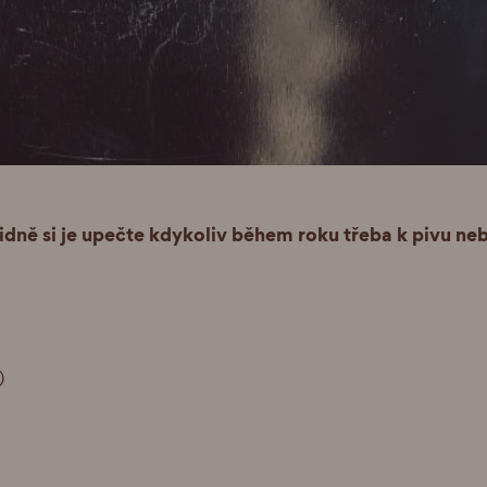
idně si je upečte kdykoliv během roku třeba k pivu neb
)