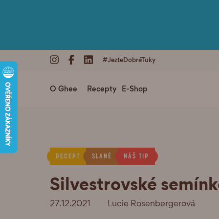
#JezteDobréTuky
O Ghee
Recepty
E-Shop
RECEPT
SLANÉ
NÁŠ TIP
Silvestrovské semín
27.12.2021
Lucie Rosenbergerová