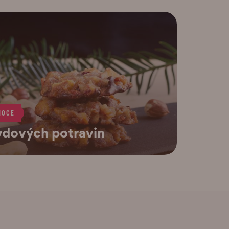
NOCE
vdových potravin