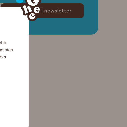
Posílejte mi newsletter
hli
po nich
m s