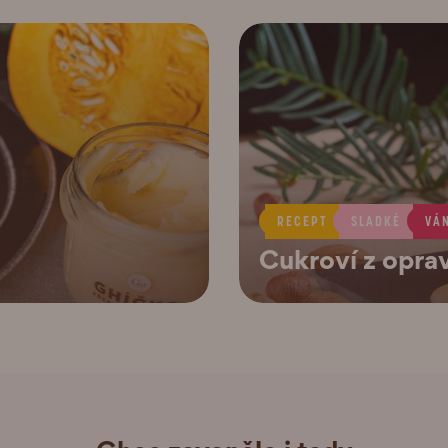
RECEPT
SLADKÉ
VÁ
Cukroví z opra