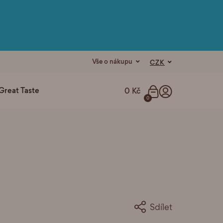
Vše o nákupu
CZK
Great Taste
0 Kč
0
Sdílet