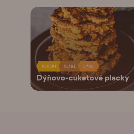
RECEPT
SLANÉ
DÝNĚ
Dýňovo-cuketové placky