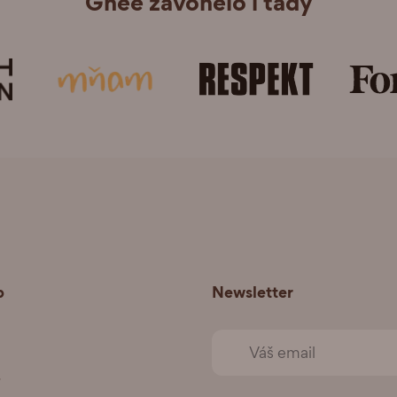
Ghee zavonělo i tady
p
Newsletter
+