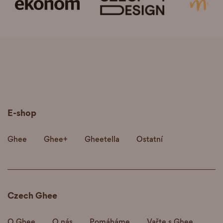
E-shop
Ghee
Ghee+
Gheetella
Ostatní
Czech Ghee
O Ghee
O nás
Pomáháme
Vařte s Ghee