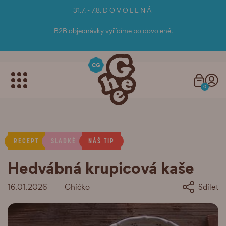
31.7. - 7.8. D O V O L E N Á
B2B objednávky vyřídíme po dovolené.
0
RECEPT
SLADKÉ
NÁŠ TIP
Hedvábná krupicová kaše
16.01.2026
Ghíčko
Sdílet