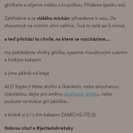
ghíčkem a vlijeme mléko s krupičkou. Přidáme špetku soli.
stálého míchán
Zahříváme a za
í přivedeme k varu. Do
zhoustnutí na mírním ohni vaříme. Trvá to celé asi 5 minut.
a teď přichází ta chvíle, na které se rozcházíme....
my pokládáme vločky ghíčka, sypeme moučkovým cukrem
a hořkým kakaem
a jíme pěkně od kraje
ALE! Sypte ji třeba skořicí a Grankem, nebo strouhanou
čokoládou, dejte pro změnu
skořicové ghíčko
, nebo
poduste na trošce ghí jablíčka...
a klidně si ji i s tím kakaem ZAMÍCHEJTE:)))
Dobrou chuť a #jeztedobretuky