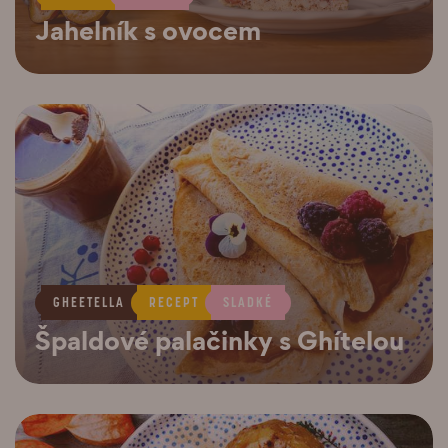
Jahelník s ovocem
GHEETELLA
RECEPT
SLADKÉ
Špaldové palačinky s Ghítelou