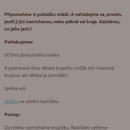
Připomeňme si pohádku mládí. A nehádejme se, prosím,
jestli ji jíst zamíchanou, nebo pěkně od kraje. Každému,
co jeho jest:)
Potřebujeme:
500ml plnotučného mléka
4 polévkové lžíce dětské krupičky (může být i klasická
krupice, ale dětská je jemnější)
špetka soli
ghíčko
na vytření kastrůlku
Postup:
Do mléka rozmícháme krupičku. Kastrůlek vytřeme