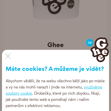
Ghee
×
900g čisté
555 Kč
Máte cookies? A můžeme je vidět?
Abychom věděli, že na webu všechno běží jako po másle
a vy na nás mohli narazit i jinde na internetu,
využíváme
soubory cookie
. Drobečky, které po nich zbydou, říkají,
BIO
jak používáte tento web a pomáhají nám i našim
partnerům s efektivní reklamou.