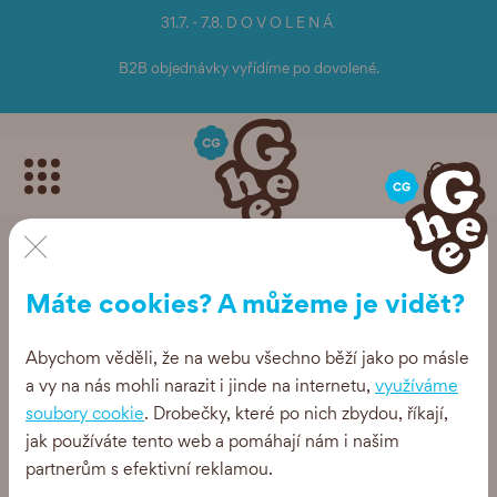
31.7. - 7.8. D O V O L E N Á
B2B objednávky vyřídíme po dovolené.
0
×
O Ghíčku
Máte cookies? A můžeme je vidět?
Abychom věděli, že na webu všechno běží jako po másle
a vy na nás mohli narazit i jinde na internetu,
využíváme
soubory cookie
. Drobečky, které po nich zbydou, říkají,
jak používáte tento web a pomáhají nám i našim
partnerům s efektivní reklamou.