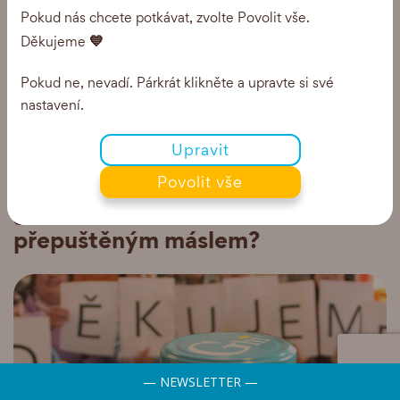
Pokud nás chcete potkávat, zvolte Povolit vše.
💙
Děkujeme
Pokud ne, nevadí. Párkrát klikněte a upravte si své
nastavení.
Upravit
Povolit vše
O GHEE
NÁŠ TIP
Je rozdíl mezi Ghee a
přepuštěným máslem?
— NEWSLETTER —