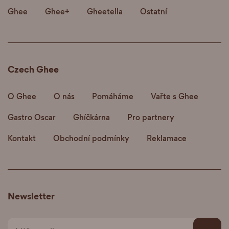
Ghee
Ghee+
Gheetella
Ostatní
Czech Ghee
O Ghee
O nás
Pomáháme
Vařte s Ghee
Gastro Oscar
Ghíčkárna
Pro partnery
Kontakt
Obchodní podmínky
Reklamace
Newsletter