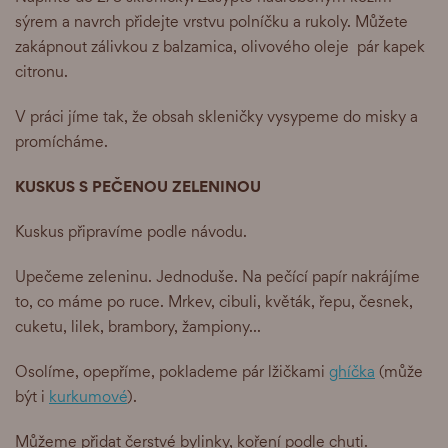
sýrem a navrch přidejte vrstvu polníčku a rukoly. Můžete
zakápnout zálivkou z balzamica, olivového oleje pár kapek
citronu.
V práci jíme tak, že obsah skleničky vysypeme do misky a
promícháme.
KUSKUS S PEČENOU ZELENINOU
Kuskus připravíme podle návodu.
Upečeme zeleninu. Jednoduše. Na pečící papír nakrájíme
to, co máme po ruce. Mrkev, cibuli, květák, řepu, česnek,
cuketu, lilek, brambory, žampiony...
Osolíme, opepříme, poklademe pár lžičkami
ghíčka
(může
být i
kurkumové
).
Můžeme přidat čerstvé bylinky, koření podle chuti.