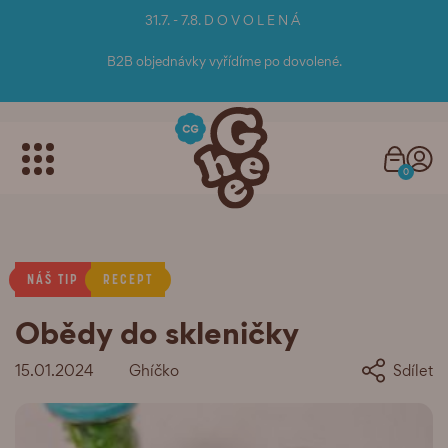
31.7. - 7.8. D O V O L E N Á
B2B objednávky vyřídíme po dovolené.
0
NÁŠ TIP
RECEPT
Obědy do skleničky
15.01.2024
Ghíčko
Sdílet