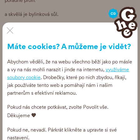
pořádně prolít
a skvělá je bylinková sůl.
×
S křupavou bagetkou ideální letní oběd. Ale to vám
nemusíme říkat, tenhle salátek je klasika všech klasik. A ve
skleničce vypadá náramně!
Máte cookies? A můžeme je vidět?
Dobrou chuť a #jeztedobretuky
Abychom věděli, že na webu všechno běží jako po másle
a vy na nás mohli narazit i jinde na internetu,
využíváme
soubory cookie
. Drobečky, které po nich zbydou, říkají,
jak používáte tento web a pomáhají nám i našim
partnerům s efektivní reklamou.
Pokud nás chcete potkávat, zvolte Povolit vše.
💙
Děkujeme
Recepty, tipy a akce
Pokud ne, nevadí. Párkrát klikněte a upravte si své
nastavení.