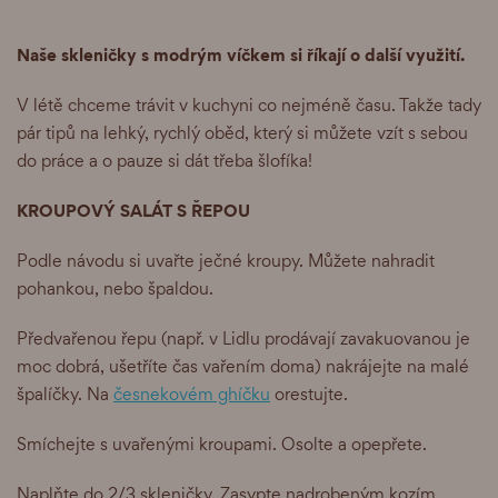
Naše skleničky s modrým víčkem si říkají o další využití.
V létě chceme trávit v kuchyni co nejméně času. Takže tady
pár tipů na lehký, rychlý oběd, který si můžete vzít s sebou
do práce a o pauze si dát třeba šlofíka!
KROUPOVÝ SALÁT S ŘEPOU
Podle návodu si uvařte ječné kroupy. Můžete nahradit
pohankou, nebo špaldou.
Předvařenou řepu (např. v Lidlu prodávají zavakuovanou je
moc dobrá, ušetříte čas vařením doma) nakrájejte na malé
špalíčky. Na
česnekovém ghíčku
orestujte.
Smíchejte s uvařenými kroupami. Osolte a opepřete.
Naplňte do 2/3 skleničky. Zasypte nadrobeným kozím