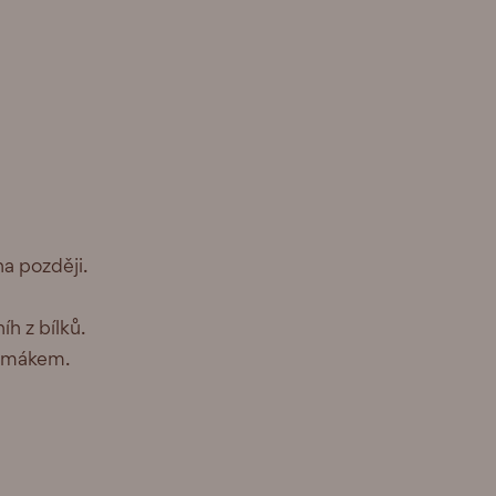
a později.
h z bílků.
r mákem.