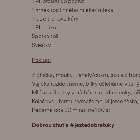
1 PL prášku do pečiva
1 hrnek rostlinného mléka/ mléka
1 ČL citrónové kůry
1 PL máku
Špetka soli
Švestky
Postup:
Z ghíčka, mouky, Panely/cukru, soli a citr
Vajíčka rozklepneme, bílky ušleháme v tuhý 
Mléko a žloutky vmícháme do drobenky, přid
Koláčovou formu vymažeme, vlijeme těsto
Pečeme cca 30 minut na 180 st
Dobrou chuť a #jeztedobretuky