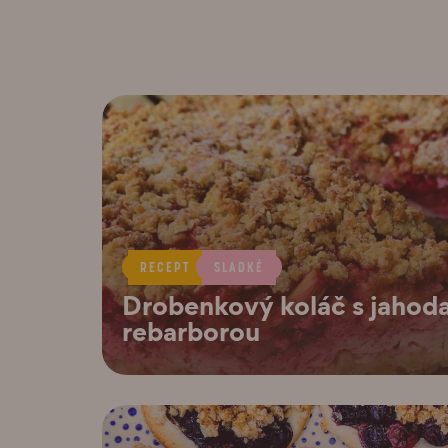
RECEPT
SLADKÉ
Drobenkový koláč s jahod
rebarborou