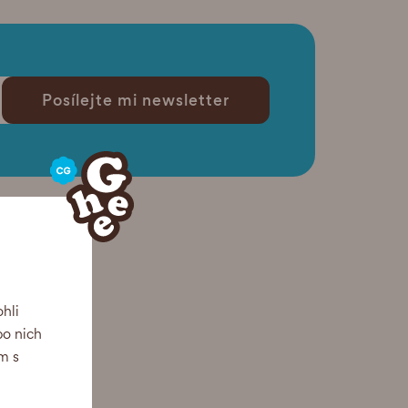
Posílejte mi newsletter
hli
po nich
m s