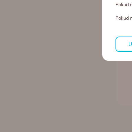
Pokud n
Pokud ne
U