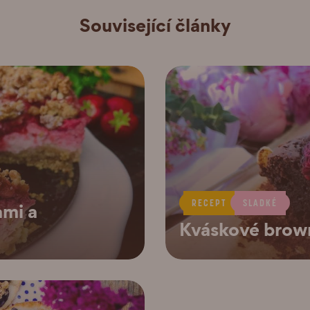
Související články
ami a
RECEPT
SLADKÉ
Kváskové brow