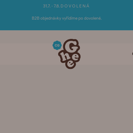
31.7. - 7.8. D O V O L E N Á
B2B objednávky vyřídíme po dovolené.