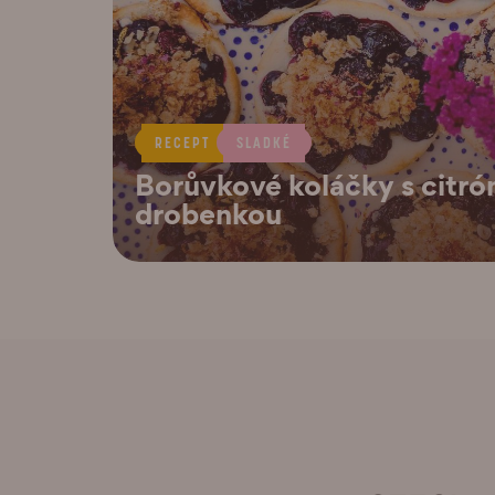
RECEPT
SLADKÉ
Borůvkové koláčky s citr
drobenkou