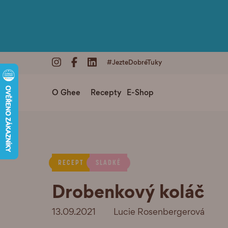
#JezteDobréTuky
O Ghee
Recepty
E-Shop
RECEPT
SLADKÉ
Drobenkový koláč
13.09.2021
Lucie Rosenbergerová