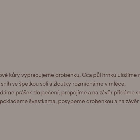
ónové kůry vypracujeme drobenku. Cca půl hrnku uložíme n
sníh se špetkou soli a žloutky rozmícháme v mléce.
áme prášek do pečení, propojíme a na závěr přidáme sní
, poklademe švestkama, posypeme drobenkou a na závě