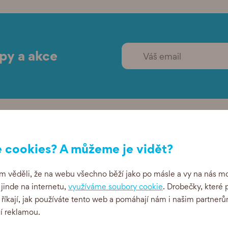
ipy a akce
Související produkty
 cookies? A můžeme je vidět?
 věděli, že na webu všechno běží jako po másle a vy na nás mo
i jinde na internetu,
využíváme soubory cookie
. Drobečky, které 
 říkají, jak používáte tento web a pomáhají nám i našim partnerů
CE
ní reklamou.