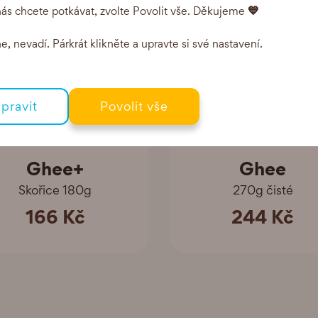
💙
ás chcete potkávat, zvolte Povolit vše. Děkujeme
, nevadí. Párkrát klikněte a upravte si své nastavení.
pravit
Povolit vše
Ghee+
Ghee
Skořice 180g
270g čisté
166 Kč
244 Kč