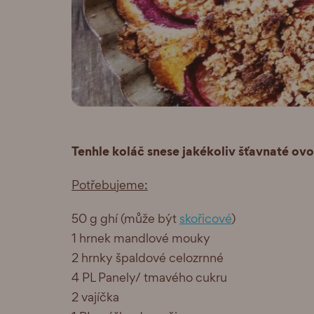
Tenhle koláč snese jakékoliv šťavnaté ovo
Potřebujeme:
50 g ghí (může být
skořicové
)
1 hrnek mandlové mouky
2 hrnky špaldové celozrnné
4 PL Panely/ tmavého cukru
2 vajíčka