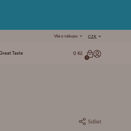
Vše o nákupu
CZK
Great Taste
0 Kč
0
Sdílet