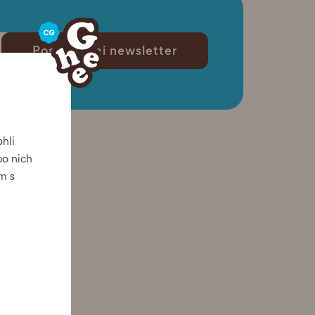
Posílejte mi newsletter
hli
po nich
m s