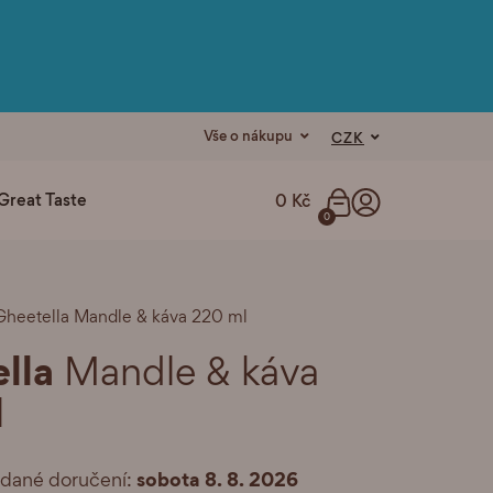
Vše o nákupu
CZK
Great Taste
0 Kč
0
Gheetella Mandle & káva 220 ml
lla
Mandle & káva
l
sobota 8. 8. 2026
dané doručení: