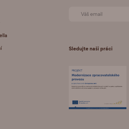
+
lla
í
Sledujte naši práci