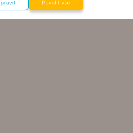
pravit
Povolit vše