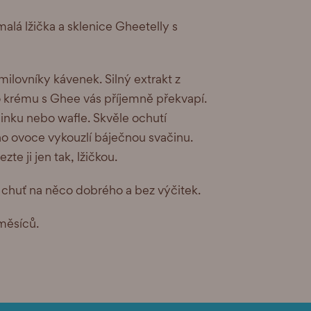
malá lžička a sklenice Gheetelly s
milovníky kávenek. Silný extrakt z
o krému s Ghee vás příjemně překvapí.
inku nebo wafle. Skvěle ochutí
o ovoce vykouzlí báječnou svačinu.
zte ji jen tak, lžičkou.
 chuť na něco dobrého a bez výčitek.
měsíců.