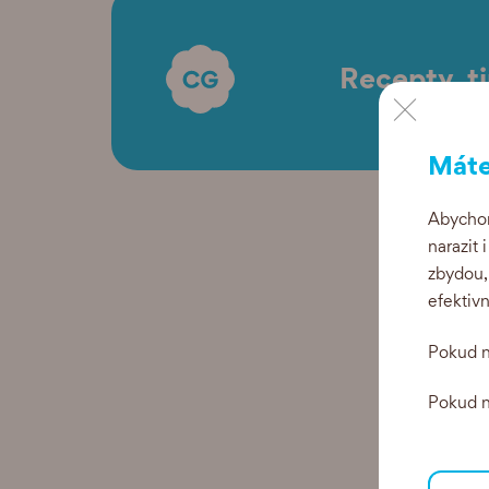
Recepty, t
×
Máte
Abychom
narazit 
zbydou,
efektiv
Pokud n
Pokud ne