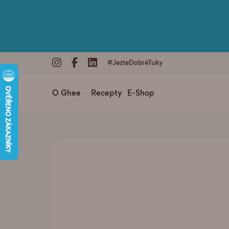
#JezteDobréTuky
O Ghee
Recepty
E-Shop