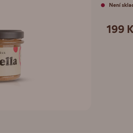
Není skl
199 