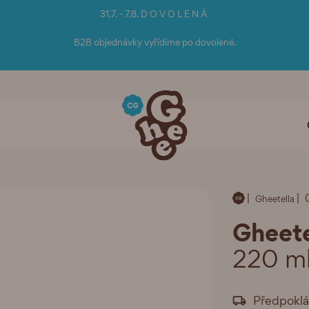
31.7. - 7.8. D O V O L E N Á
B2B objednávky vyřídíme po dovolené.
Gheetella
Gheete
220 m
Předpoklá