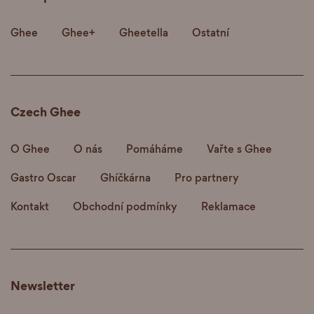
Ghee
Ghee+
Gheetella
Ostatní
Czech Ghee
O Ghee
O nás
Pomáháme
Vařte s Ghee
Gastro Oscar
Ghíčkárna
Pro partnery
Kontakt
Obchodní podmínky
Reklamace
Newsletter