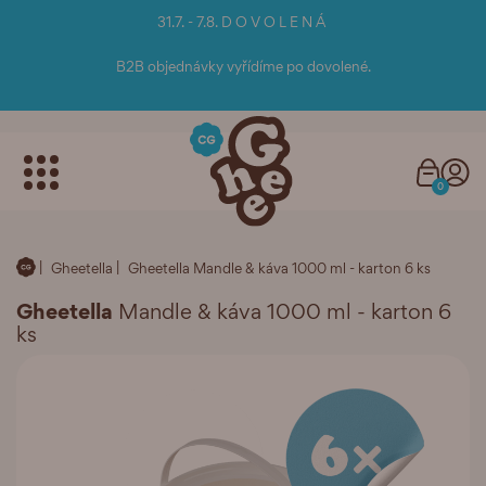
31.7. - 7.8. D O V O L E N Á
B2B objednávky vyřídíme po dovolené.
0
Gheetella
Gheetella Mandle & káva 1000 ml - karton 6 ks
Gheetella
Mandle & káva 1000 ml - karton 6
ks