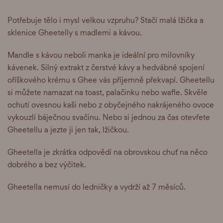
Potřebuje tělo i mysl velkou vzpruhu? Stačí malá lžička a
sklenice Gheetelly s madlemi a kávou.
Mandle s kávou neboli manka je ideální pro milovníky
kávenek. Silný extrakt z čerstvé kávy a hedvábné spojení
oříškového krému s Ghee vás příjemně překvapí. Gheetellu
si můžete namazat na toast, palačinku nebo wafle. Skvěle
ochutí ovesnou kaši nebo z obyčejného nakrájeného ovoce
vykouzlí báječnou svačinu. Nebo si jednou za čas otevřete
Gheetellu a jezte ji jen tak, lžičkou.
Gheetella je zkrátka odpovědí na obrovskou chuť na něco
dobrého a bez výčitek.
Gheetella nemusí do ledničky a vydrží až 7 měsíců.