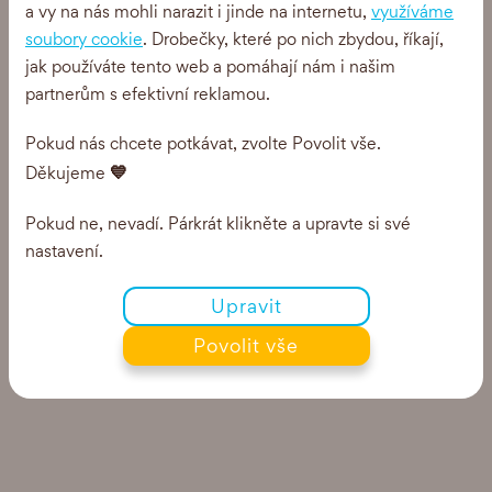
a vy na nás mohli narazit i jinde na internetu,
využíváme
soubory cookie
. Drobečky, které po nich zbydou, říkají,
jak používáte tento web a pomáhají nám i našim
partnerům s efektivní reklamou.
Pokud nás chcete potkávat, zvolte Povolit vše.
💙
Děkujeme
Pokud ne, nevadí. Párkrát klikněte a upravte si své
nastavení.
Upravit
Povolit vše
Gheetella
Mandle & káva 1000 ml - karton 6 ks
0 Kč