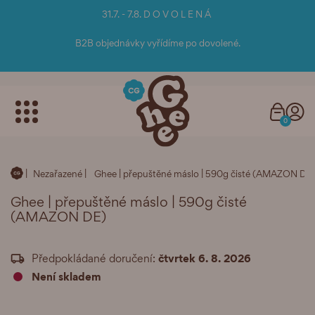
31.7. - 7.8. D O V O L E N Á
B2B objednávky vyřídíme po dovolené.
0
Nezařazené
Ghee | přepuštěné máslo | 590g čisté (AMAZON DE
Ghee | přepuštěné máslo | 590g čisté
(AMAZON DE)
čtvrtek 6. 8. 2026
Předpokládané doručení:
Není skladem