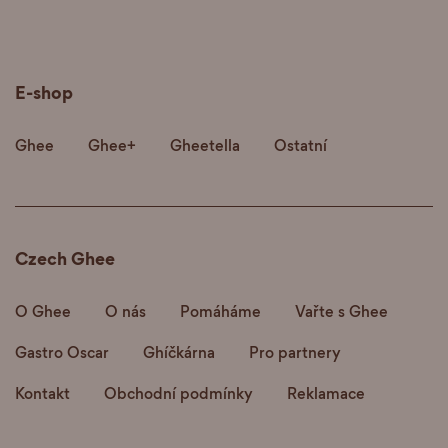
E-shop
Ghee
Ghee+
Gheetella
Ostatní
Czech Ghee
O Ghee
O nás
Pomáháme
Vařte s Ghee
Gastro Oscar
Ghíčkárna
Pro partnery
Kontakt
Obchodní podmínky
Reklamace