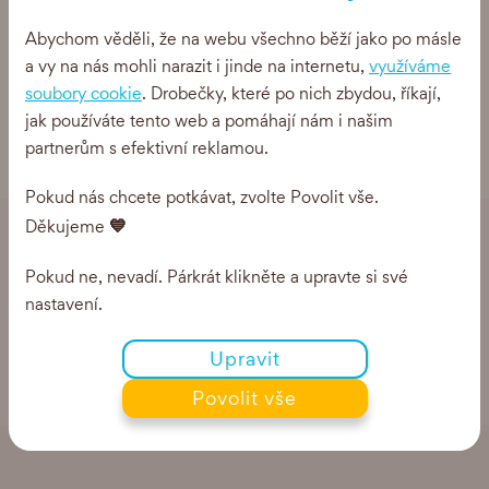
(AMAZON DE)
Abychom věděli, že na webu všechno běží jako po másle
0 Kč
a vy na nás mohli narazit i jinde na internetu,
využíváme
soubory cookie
. Drobečky, které po nich zbydou, říkají,
jak používáte tento web a pomáhají nám i našim
partnerům s efektivní reklamou.
Pokud nás chcete potkávat, zvolte Povolit vše.
💙
Děkujeme
Ghee zavonělo i tady
Pokud ne, nevadí. Párkrát klikněte a upravte si své
nastavení.
Upravit
Povolit vše