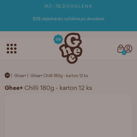
31.7. - 7.8. D O V O L E N Á
B2B objednávky vyřídíme po dovolené.
0
Ghee+
Ghee+ Chilli 180g - karton 12 ks
Ghee+
Chilli 180g - karton 12 ks