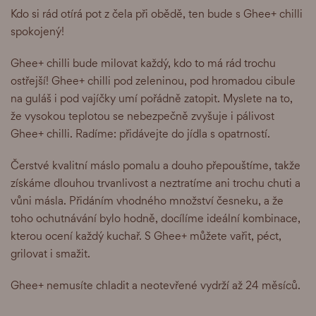
Kdo si rád otírá pot z čela při obědě, ten bude s Ghee+ chilli
spokojený!
Ghee+ chilli bude milovat každý, kdo to má rád trochu
ostřejší! Ghee+ chilli pod zeleninou, pod hromadou cibule
na guláš i pod vajíčky umí pořádně zatopit. Myslete na to,
že vysokou teplotou se nebezpečně zvyšuje i pálivost
Ghee+ chilli. Radíme: přidávejte do jídla s opatrností.
Čerstvé kvalitní máslo pomalu a douho přepouštíme, takže
získáme dlouhou trvanlivost a neztratíme ani trochu chuti a
vůni másla. Přidáním vhodného množství česneku, a že
toho ochutnávání bylo hodně, docílíme ideální kombinace,
kterou ocení každý kuchař. S Ghee+ můžete vařit, péct,
grilovat i smažit.
Ghee+ nemusíte chladit a neotevřené vydrží až 24 měsíců.