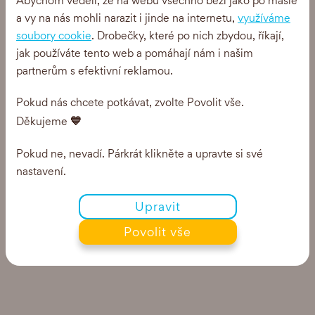
Abychom věděli, že na webu všechno běží jako po másle
a vy na nás mohli narazit i jinde na internetu,
využíváme
soubory cookie
. Drobečky, které po nich zbydou, říkají,
jak používáte tento web a pomáhají nám i našim
partnerům s efektivní reklamou.
Pokud nás chcete potkávat, zvolte Povolit vše.
💙
Děkujeme
Pokud ne, nevadí. Párkrát klikněte a upravte si své
nastavení.
Upravit
Povolit vše
Ghee+
Chilli 180g - karton 12 ks
0 Kč