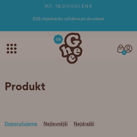
31.7. - 7.8. D O V O L E N Á
B2B objednávky vyřídíme po dovolené.
0
Produkt
Doporučujeme
Nejlevnější
Nejdražší