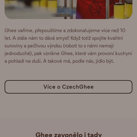
Ghee vaříme, přepouštíme a zdokonalujeme více než 10
let. A stále nám to dává smysl! Když totiž spojíte kvalitní
suroviny a pečlivou výrobu (roboti to s námi nemají
jednoduché), pak vznikne Ghee, které vám provoní kuchyni
a pohladí na duši. A takové má, podle nás, jídlo být.
Více o CzechGhee
Ghee zavonělo i tady