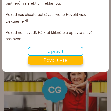
partnerům s efektivní reklamou.
A více než 300 prodejen se zdravou výživou po celé
ČR
Pokud nás chcete potkávat, zvolte Povolit vše.
💙
Děkujeme
Pokud ne, nevadí. Párkrát klikněte a upravte si své
nastavení.
Ghee, možná znáte jako Ghíčko
Upravit
Povolit vše