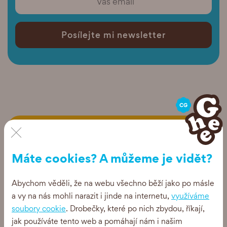
Posílejte mi newsletter
×
Dodáváme
Máte cookies? A můžeme je vidět?
Abychom věděli, že na webu všechno běží jako po másle
a vy na nás mohli narazit i jinde na internetu,
využíváme
soubory cookie
. Drobečky, které po nich zbydou, říkají,
jak používáte tento web a pomáhají nám i našim